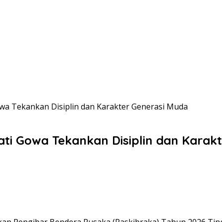
owa Tekankan Disiplin dan Karakter Generasi Muda
pati Gowa Tekankan Disiplin dan Karak
an Pengibar Bendera Pusaka (Paskibraka) Tahun 2026 Tin