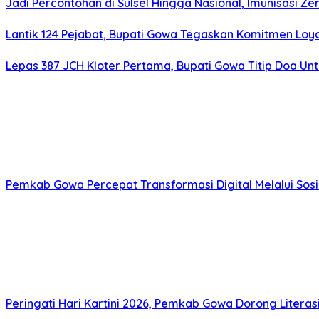
Jadi Percontohan di Sulsel Hingga Nasional, Imunisasi Z
Lantik 124 Pejabat, Bupati Gowa Tegaskan Komitmen Loya
Lepas 387 JCH Kloter Pertama, Bupati Gowa Titip Doa U
Pemkab Gowa Percepat Transformasi Digital Melalui Sosi
Peringati Hari Kartini 2026, Pemkab Gowa Dorong Literas