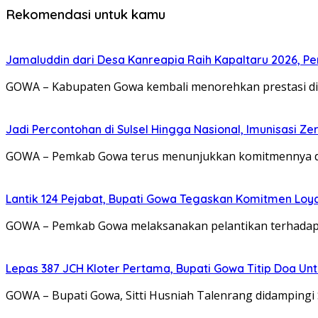
Rekomendasi untuk kamu
Jamaluddin dari Desa Kanreapia Raih Kapaltaru 2026, Pe
GOWA – Kabupaten Gowa kembali menorehkan prestasi di t
Jadi Percontohan di Sulsel Hingga Nasional, Imunisasi Z
GOWA – Pemkab Gowa terus menunjukkan komitmennya dal
Lantik 124 Pejabat, Bupati Gowa Tegaskan Komitmen Loya
GOWA – Pemkab Gowa melaksanakan pelantikan terhadap 1
Lepas 387 JCH Kloter Pertama, Bupati Gowa Titip Doa U
GOWA – Bupati Gowa, Sitti Husniah Talenrang didampingi