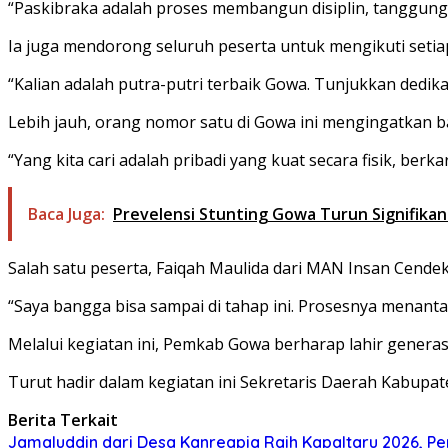
“Paskibraka adalah proses membangun disiplin, tanggung 
Ia juga mendorong seluruh peserta untuk mengikuti set
“Kalian adalah putra-putri terbaik Gowa. Tunjukkan dedika
Lebih jauh, orang nomor satu di Gowa ini mengingatkan bah
“Yang kita cari adalah pribadi yang kuat secara fisik, berk
Baca Juga:
Prevelensi Stunting Gowa Turun Signifika
Salah satu peserta, Faiqah Maulida dari MAN Insan Cendek
“Saya bangga bisa sampai di tahap ini. Prosesnya menanta
Melalui kegiatan ini, Pemkab Gowa berharap lahir genera
Turut hadir dalam kegiatan ini Sekretaris Daerah Kabup
Berita Terkait
Jamaluddin dari Desa Kanreapia Raih Kapaltaru 2026, Pe