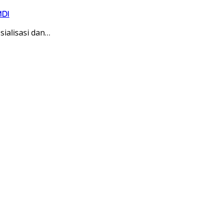
MDI
ialisasi dan…