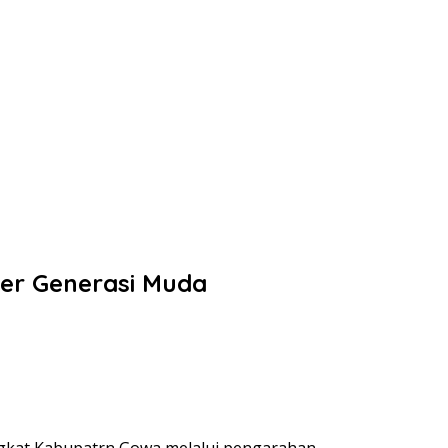
ter Generasi Muda
gkat Kabupatrn Gowa melalui pengarahan