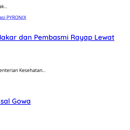
yak…
 Bakar dan Pembasmi Rayap Lewat
menterian Kesehatan…
asal Gowa
…