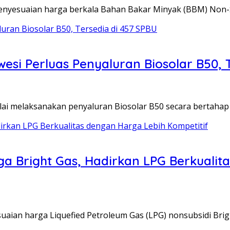
enyesuaian harga berkala Bahan Bakar Minyak (BBM) Non-
esi Perluas Penyaluran Biosolar B50, 
ai melaksanakan penyaluran Biosolar B50 secara bertahap
a Bright Gas, Hadirkan LPG Berkualit
aian harga Liquefied Petroleum Gas (LPG) nonsubsidi Bri