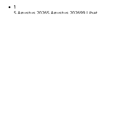
1
5 Agustus 2026
5 Agustus 2026
99 Lihat
Pertamina Hadirkan Promo Bright Gas di Car Free
Day, Dukung LPG 3 Kg Tepat Sasaran
Kode Etik
Privacy Policy
Redaksi
Disclaimer
Pedoman Media Siber
Hak cipta © 2022 STARNEWS.ID