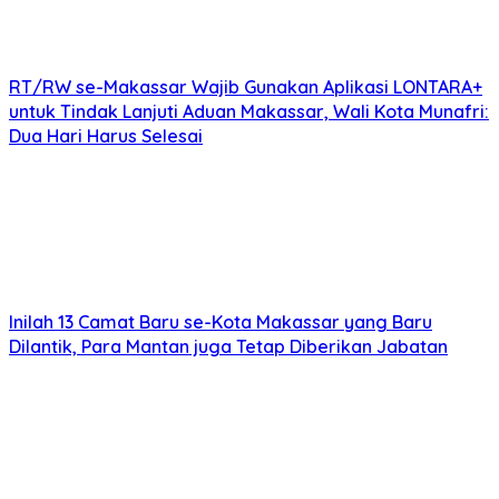
Inilah 13 Camat Baru se-Kota Makassar yang Baru
Dilantik, Para Mantan juga Tetap Diberikan Jabatan
Sekda Sulsel Serahkan Bantuan Alat Bantu bagi
Penyandang Disabilitas dari Empat Daerah
Ekonomi Sulsel Disiapkan Lebih Tangguh, Ini Strateginya
Grand Expo PUSPINDO 2026 Digelar di Sulsel, Ratusan
Pengusaha Ponsel Hadir
Rekomendasi untuk kamu