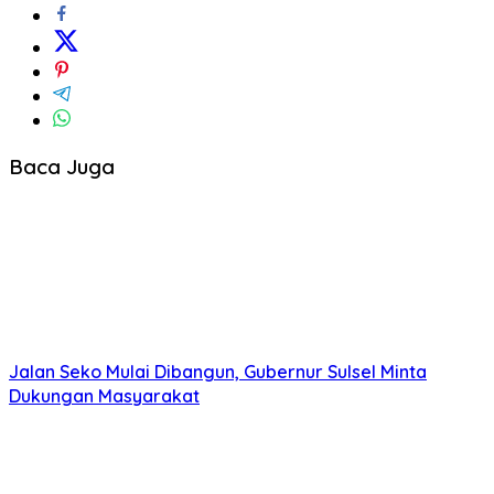
Baca Juga
Jalan Seko Mulai Dibangun, Gubernur Sulsel Minta
Dukungan Masyarakat
RT/RW se-Makassar Wajib Gunakan Aplikasi LONTARA+
untuk Tindak Lanjuti Aduan Makassar, Wali Kota Munafri:
Dua Hari Harus Selesai