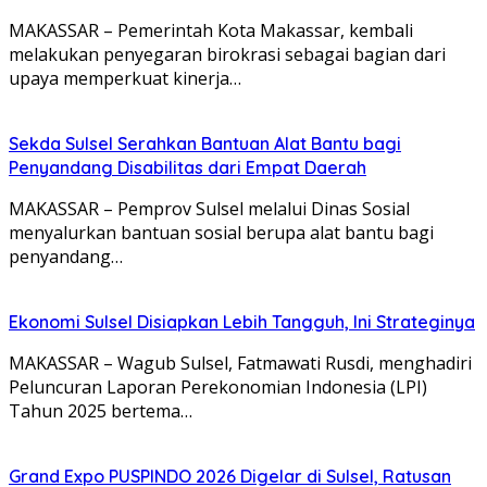
MAKASSAR – Grand Expo ACP CPU iPhone Android
Championship PUSPINDO Championship 2026 yang
dirangkaikan dengan…
Tinggalkan Balasan
Alamat email Anda tidak akan dipublikasikan.
Ruas yang
wajib ditandai
*
Simpan nama, email, dan situs web saya pada
peramban ini untuk komentar saya berikutnya.